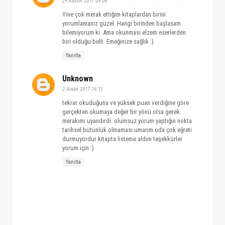
29 Kasım 2017 09:06
Yine çok merak ettiğim kitaplardan birini
yorumlamanız güzel. Hangi birinden başlasam
bilemiyorum ki. Ama okunması elzem eserlerden
biri olduğu belli. Emeğinize sağlık :)
Yanıtla
Unknown
2 Aralık 2017 16:11
tekrar okuduğuna ve yüksek puan verdiğine göre
gerçekten okumaya değer bir yönü olsa gerek.
merakımı uyandırdı. olumsuz yorum yaptığın nokta
tarihsel bütünlük olmaması umarım oda çok eğreti
durmuyordur kitapta listeme aldım teşekkürler
yorum için :)
Yanıtla