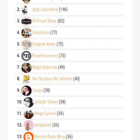
2.
Şule Uzundere
(146)
3.
Bi Poşet Kitap
(82)
4.
deeptone
(77)
5.
Dağınık Anne
(75)
6.
Korefenomeni
(75)
7.
Kağıt Salıncak
(49)
8.
Ne Okudum Ne İzledim
(40)
9.
Derya
(38)
10.
Gözde Türker
(38)
11.
Kitap Eylemi
(36)
12.
kitapkesfi
(36)
13.
Kırmızı Rujlu Blog
(36)