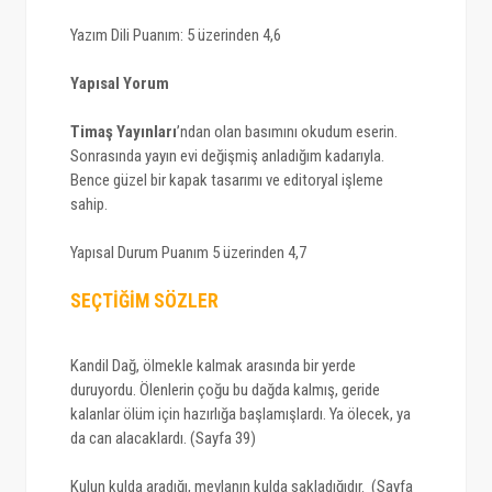
Yazım Dili Puanım: 5 üzerinden 4,6
Yapısal Yorum
Timaş Yayınları
’ndan olan basımını okudum eserin.
Sonrasında yayın evi değişmiş anladığım kadarıyla.
Bence güzel bir kapak tasarımı ve editoryal işleme
sahip.
Yapısal Durum Puanım 5 üzerinden 4,7
SEÇTİĞİM SÖZLER
Kandil Dağ, ölmekle kalmak arasında bir yerde
duruyordu. Ölenlerin çoğu bu dağda kalmış, geride
kalanlar ölüm için hazırlığa başlamışlardı. Ya ölecek, ya
da can alacaklardı. (Sayfa 39)
Kulun kulda aradığı, mevlanın kulda sakladığıdır. (Sayfa