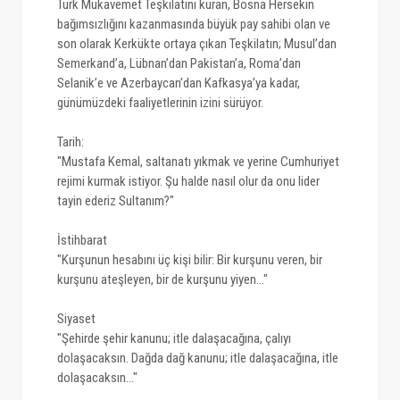
Türk Mukavemet Teşkilatını kuran, Bosna Hersekin
bağımsızlığını kazanmasında büyük pay sahibi olan ve
son olarak Kerkükte ortaya çıkan Teşkilatın; Musul’dan
Semerkand’a, Lübnan’dan Pakistan’a, Roma’dan
Selanik’e ve Azerbaycan’dan Kafkasya’ya kadar,
günümüzdeki faaliyetlerinin izini sürüyor.
Tarih:
"Mustafa Kemal, saltanatı yıkmak ve yerine Cumhuriyet
rejimi kurmak istiyor. Şu halde nasıl olur da onu lider
tayin ederiz Sultanım?"
İstihbarat
"Kurşunun hesabını üç kişi bilir: Bir kurşunu veren, bir
kurşunu ateşleyen, bir de kurşunu yiyen..."
Siyaset
"Şehirde şehir kanunu; itle dalaşacağına, çalıyı
dolaşacaksın. Dağda dağ kanunu; itle dalaşacağına, itle
dolaşacaksın..."