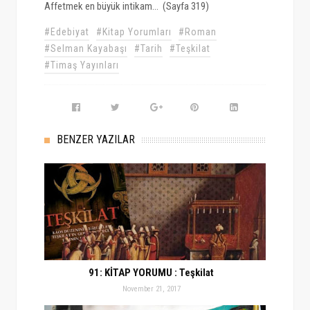
Affetmek en büyük intikam... (Sayfa 319)
#Edebiyat
#Kitap Yorumları
#Roman
#Selman Kayabaşı
#Tarih
#Teşkilat
#Timaş Yayınları
BENZER YAZILAR
91: KİTAP YORUMU : Teşkilat
November 21, 2017