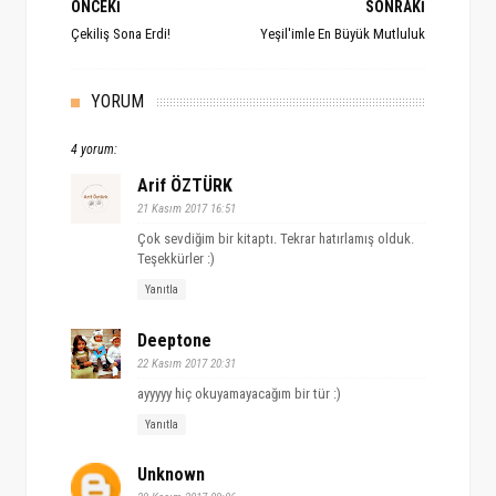
ÖNCEKİ
SONRAKİ
Çekiliş Sona Erdi!
Yeşil'imle En Büyük Mutluluk
YORUM
4 yorum:
Arif ÖZTÜRK
21 Kasım 2017 16:51
Çok sevdiğim bir kitaptı. Tekrar hatırlamış olduk.
Teşekkürler :)
Yanıtla
Deeptone
22 Kasım 2017 20:31
ayyyyy hiç okuyamayacağım bir tür :)
Yanıtla
Unknown