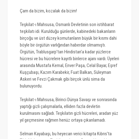
Çam da bizim, kozalak da bizim!
Teşkilat-ı Mahsusa, Osmanlı Devletinin son istihbarat
teşkilatı idi. Kurulduğu günlerde, kabinedeki bakanların
birçoğu ve üst düzey komutanların büyük bir kısmı dahi
böyle bir örgütün varlığından haberdar olmamıştı.
Örgütün, Trablusgarp’tan Hindistan’a kadar yüzlerce
hücresi ve bu hücrelere kayıtlı binlerce ajanı vardı. Üyeleri
arasında Mustafa Kemal, Enver Paşa, Celal Bayar, Eşref
Kuşçubaşı, Kazım Karabekir, Fuat Balkan, Süleyman
Askeri ve Fevzi Çakmak gibi birçok ünlü sima da
bulunuyordu.
Teşkilat-ı Mahsusa, Birinci Dünya Savaşı ve sonrasında
yaptığı gizli çalışmalarla, elliden fazla devletin
kurulmasını sağladı. Teşkilatın gizli hücreleri, aradan yüz
yıl geçmesine rağmen henüz ortaya çıkarılamadı.
Selman Kayabaşı, bu heyecan verici kitapta Kıbrıs’ta