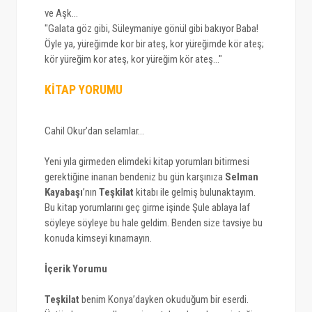
ve Aşk...
"Galata göz gibi, Süleymaniye gönül gibi bakıyor Baba!
Öyle ya, yüreğimde kor bir ateş, kor yüreğimde kör ateş;
kör yüreğim kor ateş, kor yüreğim kör ateş..."
KİTAP YORUMU
Cahil Okur’dan selamlar…
Yeni yıla girmeden elimdeki kitap yorumları bitirmesi
gerektiğine inanan bendeniz bu gün karşınıza
Selman
Kayabaşı
’nın
Teşkilat
kitabı ile gelmiş bulunaktayım.
Bu kitap yorumlarını geç girme işinde Şule ablaya laf
söyleye söyleye bu hale geldim. Benden size tavsiye bu
konuda kimseyi kınamayın.
İçerik Yorumu
Teşkilat
benim Konya’dayken okuduğum bir eserdi.