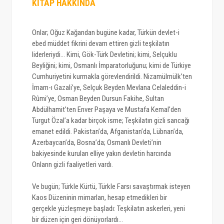
KİTAP HAKKINDA
Onlar; Oğuz Kağandan bugüne kadar, Türkün devlet-i
ebed müddet fikrini devam ettiren gizli teşkilatın
liderleriydi... Kimi, Gök-Türk Devletini; kimi, Selçuklu
Beyliğini; kimi, Osmanlı İmparatorluğunu; kimi de Türkiye
Cumhuriyetini kurmakla görevlendirildi. Nizamülmülk’ten
İmam-ı Gazali’ye, Selçuk Beyden Mevlana Celaleddin-i
Rûmi’ye, Osman Beyden Dursun Fakihe, Sultan
Abdülhamit’ten Enver Paşaya ve Mustafa Kemal’den
Turgut Özal’a kadar birçok isme; Teşkilatın gizli sancağı
emanet edildi. Pakistan’da, Afganistan’da, Lübnan’da,
Azerbaycan’da, Bosna’da; Osmanlı Devleti’nin
bakiyesinde kurulan elliye yakın devletin harcında
Onların gizli faaliyetleri vardı.
Ve bugün; Türkle Kürtü, Türkle Farsı savaştırmak isteyen
Kaos Düzeninin mimarları, hesap etmedikleri bir
gerçekle yüzleşmeye başladı: Teşkilatın askerleri, yeni
bir düzen için geri dönüyorlardı...